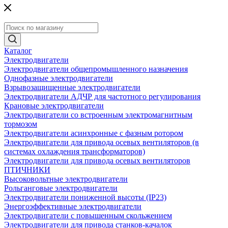
Каталог
Электродвигатели
Электродвигатели общепромышленного назначения
Однофазные электродвигатели
Взрывозащищенные электродвигатели
Электродвигатели АДЧР для частотного регулирования
Крановые электродвигатели
Электродвигатели со встроенным электромагнитным
тормозом
Электродвигатели асинхронные с фазным ротором
Электродвигатели для привода осевых вентиляторов (в
системах охлаждения трансформаторов)
Электродвигатели для привода осевых вентиляторов
ПТИЧНИКИ
Высоковольтные электродвигатели
Рольганговые электродвигатели
Электродвигатели пониженной высоты (IP23)
Энергоэффективные электродвигатели
Электродвигатели с повышенным скольжением
Электродвигатели для привода станков-качалок