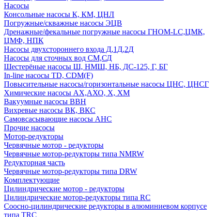
Насосы
Консольные насосы К, КМ, ЦНЛ
Погружные/скважные насосы ЭЦВ
Дренажные/фекальные погружные насосы ГНОМ-LC,ЦМК,
ЦМФ, НПК
Насосы двухстороннего входа Д,1Д,2Д
Насосы для сточных вод СМ,СД
Шестерёные насосы Ш, НМШ, НБ, ДС-125, Г, БГ
In-line насосы TD, CDM(F)
Повысительные насосы/горизонтальные насосы ЦНС, ЦНСГ
Химические насосы АХ,АХО, Х, ХМ
Вакуумные насосы ВВН
Вихревые насосы ВК, ВКС
Самовсасывающие насосы АНС
Прочие насосы
Мотор-редукторы
Червячные мотор - редукторы
Червячные мотор-редукторы типа NMRW
Редукторная часть
Червячные мотор-редукторы типа DRW
Комплектующие
Цилиндрические мотор - редукторы
Цилиндрические мотор-редукторы типа RC
Соосно-цилиндрические редукторы в алюминиевом корпусе
типа TRC