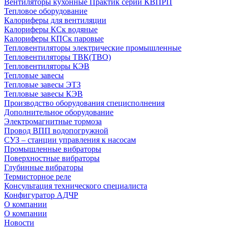
Вентиляторы кухонные Практик серии КВПРП
Тепловое оборудование
Калориферы для вентиляции
Калориферы КСк водяные
Калориферы КПСк паровые
Тепловентиляторы электрические промышленные
Тепловентиляторы ТВК(ТВО)
Тепловентиляторы КЭВ
Тепловые завесы
Тепловые завесы ЭТЗ
Тепловые завесы КЭВ
Производство оборудования специсполнения
Дополнительное оборудование
Электромагнитные тормоза
Провод ВПП водопогружной
СУЗ – станции управления к насосам
Промышленные вибраторы
Поверхностные вибраторы
Глубинные вибраторы
Термисторное реле
Консультация технического специалиста
Конфигуратор АДЧР
О компании
О компании
Новости