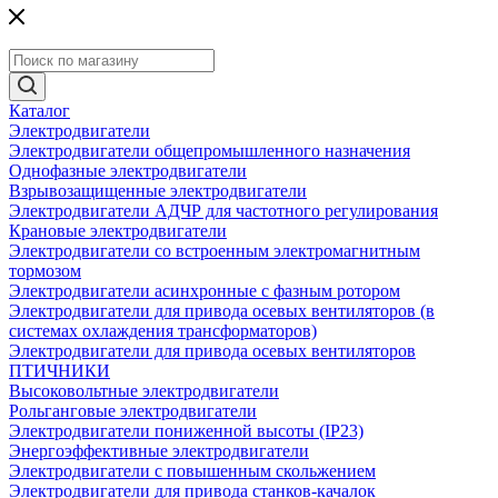
Каталог
Электродвигатели
Электродвигатели общепромышленного назначения
Однофазные электродвигатели
Взрывозащищенные электродвигатели
Электродвигатели АДЧР для частотного регулирования
Крановые электродвигатели
Электродвигатели со встроенным электромагнитным
тормозом
Электродвигатели асинхронные с фазным ротором
Электродвигатели для привода осевых вентиляторов (в
системах охлаждения трансформаторов)
Электродвигатели для привода осевых вентиляторов
ПТИЧНИКИ
Высоковольтные электродвигатели
Рольганговые электродвигатели
Электродвигатели пониженной высоты (IP23)
Энергоэффективные электродвигатели
Электродвигатели с повышенным скольжением
Электродвигатели для привода станков-качалок