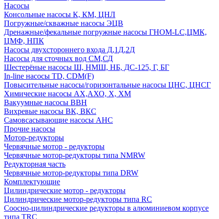
Насосы
Консольные насосы К, КМ, ЦНЛ
Погружные/скважные насосы ЭЦВ
Дренажные/фекальные погружные насосы ГНОМ-LC,ЦМК,
ЦМФ, НПК
Насосы двухстороннего входа Д,1Д,2Д
Насосы для сточных вод СМ,СД
Шестерёные насосы Ш, НМШ, НБ, ДС-125, Г, БГ
In-line насосы TD, CDM(F)
Повысительные насосы/горизонтальные насосы ЦНС, ЦНСГ
Химические насосы АХ,АХО, Х, ХМ
Вакуумные насосы ВВН
Вихревые насосы ВК, ВКС
Самовсасывающие насосы АНС
Прочие насосы
Мотор-редукторы
Червячные мотор - редукторы
Червячные мотор-редукторы типа NMRW
Редукторная часть
Червячные мотор-редукторы типа DRW
Комплектующие
Цилиндрические мотор - редукторы
Цилиндрические мотор-редукторы типа RC
Соосно-цилиндрические редукторы в алюминиевом корпусе
типа TRC