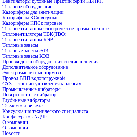
Вентиляторы кухонные Практик серии КВПРП
Тепловое оборудование
Калориферы для вентиляции
Калориферы КСк водяные
Калориферы КПСк паровые
Тепловентиляторы электрические промышленные
Тепловентиляторы ТВК(ТВО)
Тепловентиляторы КЭВ
Тепловые завесы
Тепловые завесы ЭТЗ
Тепловые завесы КЭВ
Производство оборудования специсполнения
Дополнительное оборудование
Электромагнитные тормоза
Провод ВПП водопогружной
СУЗ – станции управления к насосам
Промышленные вибраторы
Поверхностные вибраторы
Глубинные вибраторы
Термисторное реле
Консультация технического специалиста
Конфигуратор АДЧР
О компании
О компании
Новости