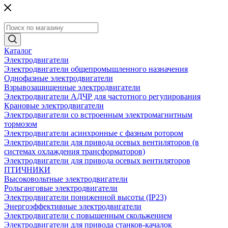
Каталог
Электродвигатели
Электродвигатели общепромышленного назначения
Однофазные электродвигатели
Взрывозащищенные электродвигатели
Электродвигатели АДЧР для частотного регулирования
Крановые электродвигатели
Электродвигатели со встроенным электромагнитным
тормозом
Электродвигатели асинхронные с фазным ротором
Электродвигатели для привода осевых вентиляторов (в
системах охлаждения трансформаторов)
Электродвигатели для привода осевых вентиляторов
ПТИЧНИКИ
Высоковольтные электродвигатели
Рольганговые электродвигатели
Электродвигатели пониженной высоты (IP23)
Энергоэффективные электродвигатели
Электродвигатели с повышенным скольжением
Электродвигатели для привода станков-качалок