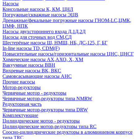
Насосы
Консольные насосы К, КМ, ЦНЛ
Погружные/скважные насосы ЭЦВ
Дренажные/фекальные погружные насосы ГНОМ-LC,ЦМК,
ЦМФ, НПК
Насосы двухстороннего входа Д,1Д,2Д
Насосы для сточных вод СМ,СД
Шестерёные насосы Ш, НМШ, НБ, ДС-125, Г, БГ
In-line насосы TD, CDM(F)
Повысительные насосы/горизонтальные насосы ЦНС, ЦНСГ
Химические насосы АХ,АХО, Х, ХМ
Вакуумные насосы ВВН
Вихревые насосы ВК, ВКС
Самовсасывающие насосы АНС
Прочие насосы
Мотор-редукторы
Червячные мотор - редукторы
Червячные мотор-редукторы типа NMRW
Редукторная часть
Червячные мотор-редукторы типа DRW
Комплектующие
Цилиндрические мотор - редукторы
Цилиндрические мотор-редукторы типа RC
Соосно-цилиндрические редукторы в алюминиевом корпусе
типа TRC