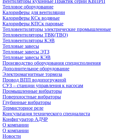
Вентиляторы кухонные Практик серии КВПРП
Тепловое оборудование
Калориферы для вентиляции
Калориферы КСк водяные
Калориферы КПСк паровые
Тепловентиляторы электрические промышленные
Тепловентиляторы ТВК(ТВО)
Тепловентиляторы КЭВ
Тепловые завесы
Тепловые завесы ЭТЗ
Тепловые завесы КЭВ
Производство оборудования специсполнения
Дополнительное оборудование
Электромагнитные тормоза
Провод ВПП водопогружной
СУЗ – станции управления к насосам
Промышленные вибраторы
Поверхностные вибраторы
Глубинные вибраторы
Термисторное реле
Консультация технического специалиста
Конфигуратор АДЧР
О компании
О компании
Новости