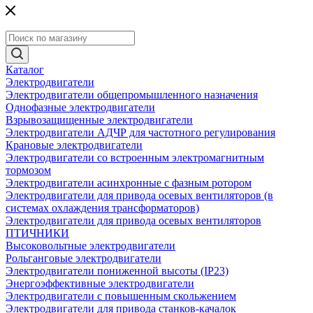
Каталог
Электродвигатели
Электродвигатели общепромышленного назначения
Однофазные электродвигатели
Взрывозащищенные электродвигатели
Электродвигатели АДЧР для частотного регулирования
Крановые электродвигатели
Электродвигатели со встроенным электромагнитным
тормозом
Электродвигатели асинхронные с фазным ротором
Электродвигатели для привода осевых вентиляторов (в
системах охлаждения трансформаторов)
Электродвигатели для привода осевых вентиляторов
ПТИЧНИКИ
Высоковольтные электродвигатели
Рольганговые электродвигатели
Электродвигатели пониженной высоты (IP23)
Энергоэффективные электродвигатели
Электродвигатели с повышенным скольжением
Электродвигатели для привода станков-качалок