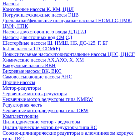
Насосы
Консольные насосы К, КМ, ЦНЛ
Погружные/скважные насосы ЭЦВ
Дренажные/фекальные погружные насосы ГНОМ-LC,ЦМК,
ЦМФ, НПК
Насосы двухстороннего входа Д,1Д,2Д
Насосы для сточных вод СМ,СД
Шестерёные насосы Ш, НМШ, НБ, ДС-125, Г, БГ
In-line насосы TD, CDM(F)
Повысительные насосы/горизонтальные насосы ЦНС, ЦНСГ
Химические насосы АХ,АХО, Х, ХМ
Вакуумные насосы ВВН
Вихревые насосы ВК, ВКС
Самовсасывающие насосы АНС
Прочие насосы
Мотор-редукторы
Червячные мотор - редукторы
Червячные мотор-редукторы типа NMRW
Редукторная часть
Червячные мотор-редукторы типа DRW
Комплектующие
Цилиндрические мотор - редукторы
Цилиндрические мотор-редукторы типа RC
Соосно-цилиндрические редукторы в алюминиевом корпусе
типа TRC