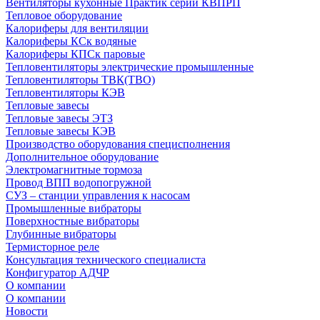
Вентиляторы кухонные Практик серии КВПРП
Тепловое оборудование
Калориферы для вентиляции
Калориферы КСк водяные
Калориферы КПСк паровые
Тепловентиляторы электрические промышленные
Тепловентиляторы ТВК(ТВО)
Тепловентиляторы КЭВ
Тепловые завесы
Тепловые завесы ЭТЗ
Тепловые завесы КЭВ
Производство оборудования специсполнения
Дополнительное оборудование
Электромагнитные тормоза
Провод ВПП водопогружной
СУЗ – станции управления к насосам
Промышленные вибраторы
Поверхностные вибраторы
Глубинные вибраторы
Термисторное реле
Консультация технического специалиста
Конфигуратор АДЧР
О компании
О компании
Новости