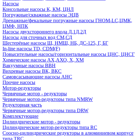
Насосы
Консольные насосы К, КМ, ЦНЛ
Погружные/скважные насосы ЭЦВ
Дренажные/фекальные погружные насосы ГНОМ-LC,ЦМК,
ЦМФ, НПК
Насосы двухстороннего входа Д,1Д,2Д
Насосы для сточных вод СМ,СД
Шестерёные насосы Ш, НМШ, НБ, ДС-125, Г, БГ
In-line насосы TD, CDM(F)
Повысительные насосы/горизонтальные насосы ЦНС, ЦНСГ
Химические насосы АХ,АХО, Х, ХМ
Вакуумные насосы ВВН
Вихревые насосы ВК, ВКС
Самовсасывающие насосы АНС
Прочие насосы
Мотор-редукторы
Червячные мотор - редукторы
Червячные мотор-редукторы типа NMRW
Редукторная часть
Червячные мотор-редукторы типа DRW
Комплектующие
Цилиндрические мотор - редукторы
Цилиндрические мотор-редукторы типа RC
Соосно-цилиндрические редукторы в алюминиевом корпусе
типа TRC