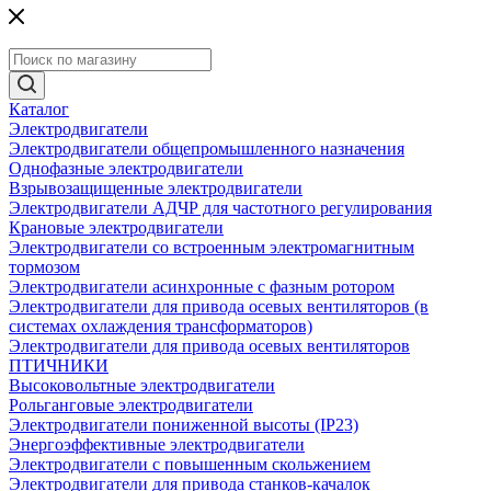
Каталог
Электродвигатели
Электродвигатели общепромышленного назначения
Однофазные электродвигатели
Взрывозащищенные электродвигатели
Электродвигатели АДЧР для частотного регулирования
Крановые электродвигатели
Электродвигатели со встроенным электромагнитным
тормозом
Электродвигатели асинхронные с фазным ротором
Электродвигатели для привода осевых вентиляторов (в
системах охлаждения трансформаторов)
Электродвигатели для привода осевых вентиляторов
ПТИЧНИКИ
Высоковольтные электродвигатели
Рольганговые электродвигатели
Электродвигатели пониженной высоты (IP23)
Энергоэффективные электродвигатели
Электродвигатели с повышенным скольжением
Электродвигатели для привода станков-качалок