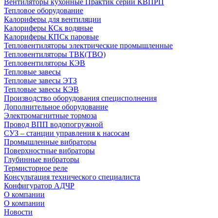
Вентиляторы кухонные Практик серии КВПРП
Тепловое оборудование
Калориферы для вентиляции
Калориферы КСк водяные
Калориферы КПСк паровые
Тепловентиляторы электрические промышленные
Тепловентиляторы ТВК(ТВО)
Тепловентиляторы КЭВ
Тепловые завесы
Тепловые завесы ЭТЗ
Тепловые завесы КЭВ
Производство оборудования специсполнения
Дополнительное оборудование
Электромагнитные тормоза
Провод ВПП водопогружной
СУЗ – станции управления к насосам
Промышленные вибраторы
Поверхностные вибраторы
Глубинные вибраторы
Термисторное реле
Консультация технического специалиста
Конфигуратор АДЧР
О компании
О компании
Новости