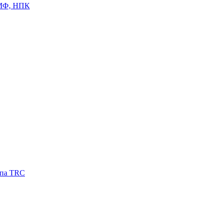
ЦМФ, НПК
ипа TRC