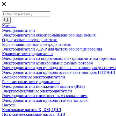
Каталог
Электродвигатели
Электродвигатели общепромышленного назначения
Однофазные электродвигатели
Взрывозащищенные электродвигатели
Электродвигатели АДЧР для частотного регулирования
Крановые электродвигатели
Электродвигатели со встроенным электромагнитным тормозом
Электродвигатели асинхронные с фазным ротором
Электродвигатели для привода осевых вентиляторов (в систем
Электродвигатели для привода осевых вентиляторов ПТИЧН
Высоковольтные электродвигатели
Рольганговые электродвигатели
Электродвигатели пониженной высоты (IP23)
Энергоэффективные электродвигатели
Электродвигатели с повышенным скольжением
Электродвигатели для привода станков-качалок
Насосы
Консольные насосы К, КМ, ЦНЛ
Погружные/скважные насосы ЭЦВ