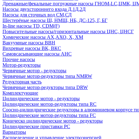
Дренажные/фекальные погружные насосы ГНОМ-LC,ЦМК, 
Насосы двухстороннего входа Д,1Д,2Д
Насосы для сточных вод СМ,СД
Шестерёные насосы Ш, НМШ, НБ, ДС-125, Г, БГ
In-line насосы TD, CDM(F)
Повысительные насосы/горизонтальные насосы ЦНС, ЦНСГ
Химические насосы АХ,АХО, Х, ХМ
Вакуумные насосы ВВН
Вихревые насосы ВК, ВКС
Самовсасывающие насосы АНС
Прочие насосы
Мотор-редукторы
Червячные мотор - редукторы
Червячные мотор-редукторы типа NMRW
Редукторная часть
Червячные мотор-редукторы типа DRW
Комплектующие
Цилиндрические мотор - редукторы
Цилиндрические мотор-редукторы типа RC
Соосно-цилиндрические редукторы в алюминиевом корпусе т
Цилиндрические мотор-редукторы типа FC
Коническо цилиндрические мотор - редукторы
Цилиндрические приставки PC
Вариаторы
Распределение и управление электроэнергией