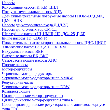
Насосы
Консольные насосы К, КМ, ЦНЛ
Погружные/скважные насосы ЭЦВ
Дренажные/фекальные погружные насосы ГНОМ-LC,ЦМК,
ЦМФ, НПК
Насосы двухстороннего входа Д,1Д,2Д
Насосы для сточных вод СМ,СД
Шестерёные насосы Ш, НМШ, НБ, ДС-125, Г, БГ
In-line насосы TD, CDM(F)
Повысительные насосы/горизонтальные насосы ЦНС, ЦНСГ
Химические насосы АХ,АХО, Х, ХМ
Вакуумные насосы ВВН
Вихревые насосы ВК, ВКС
Самовсасывающие насосы АНС
Прочие насосы
Мотор-редукторы
Червячные мотор - редукторы
Червячные мотор-редукторы типа NMRW
Редукторная часть
Червячные мотор-редукторы типа DRW
Комплектующие
Цилиндрические мотор - редукторы
Цилиндрические мотор-редукторы типа RC
Соосно-цилиндрические редукторы в алюминиевом корпусе
типа TRC