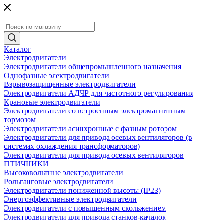
Каталог
Электродвигатели
Электродвигатели общепромышленного назначения
Однофазные электродвигатели
Взрывозащищенные электродвигатели
Электродвигатели АДЧР для частотного регулирования
Крановые электродвигатели
Электродвигатели со встроенным электромагнитным
тормозом
Электродвигатели асинхронные с фазным ротором
Электродвигатели для привода осевых вентиляторов (в
системах охлаждения трансформаторов)
Электродвигатели для привода осевых вентиляторов
ПТИЧНИКИ
Высоковольтные электродвигатели
Рольганговые электродвигатели
Электродвигатели пониженной высоты (IP23)
Энергоэффективные электродвигатели
Электродвигатели с повышенным скольжением
Электродвигатели для привода станков-качалок