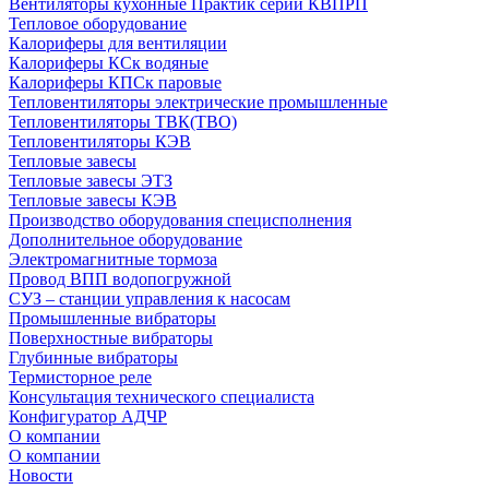
Вентиляторы кухонные Практик серии КВПРП
Тепловое оборудование
Калориферы для вентиляции
Калориферы КСк водяные
Калориферы КПСк паровые
Тепловентиляторы электрические промышленные
Тепловентиляторы ТВК(ТВО)
Тепловентиляторы КЭВ
Тепловые завесы
Тепловые завесы ЭТЗ
Тепловые завесы КЭВ
Производство оборудования специсполнения
Дополнительное оборудование
Электромагнитные тормоза
Провод ВПП водопогружной
СУЗ – станции управления к насосам
Промышленные вибраторы
Поверхностные вибраторы
Глубинные вибраторы
Термисторное реле
Консультация технического специалиста
Конфигуратор АДЧР
О компании
О компании
Новости