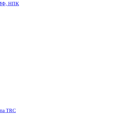
ЦМФ, НПК
ипа TRC