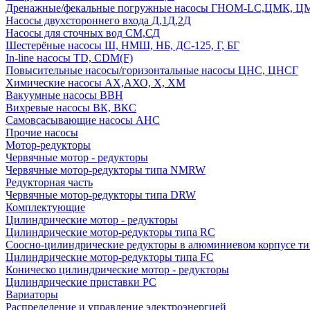
Дренажные/фекальные погружные насосы ГНОМ-LC,ЦМК, 
Насосы двухстороннего входа Д,1Д,2Д
Насосы для сточных вод СМ,СД
Шестерёные насосы Ш, НМШ, НБ, ДС-125, Г, БГ
In-line насосы TD, CDM(F)
Повысительные насосы/горизонтальные насосы ЦНС, ЦНСГ
Химические насосы АХ,АХО, Х, ХМ
Вакуумные насосы ВВН
Вихревые насосы ВК, ВКС
Самовсасывающие насосы АНС
Прочие насосы
Мотор-редукторы
Червячные мотор - редукторы
Червячные мотор-редукторы типа NMRW
Редукторная часть
Червячные мотор-редукторы типа DRW
Комплектующие
Цилиндрические мотор - редукторы
Цилиндрические мотор-редукторы типа RC
Соосно-цилиндрические редукторы в алюминиевом корпусе т
Цилиндрические мотор-редукторы типа FC
Коническо цилиндрические мотор - редукторы
Цилиндрические приставки PC
Вариаторы
Распределение и управление электроэнергией