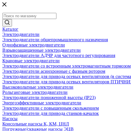
Каталог
Электродвигатели
Электродвигатели общепромышленного назначения
Однофазные электродвигатели
Взрывозащищенные электродвигатели
Электродвигатели АДЧР для частотного регулирования
Крановые электродвигатели
Электродвигатели со встроенным электромагнитным тормозом
Электродвигатели асинхронные с фазным ротором
Электродвигатели для привода осевых вентиляторов (в систем
Электродвигатели для привода осевых вентиляторов ПТИЧН
Высоковольтные электродвигатели
Рольганговые электродвигатели
Электродвигатели пониженной высоты (IP23)
Энергоэффективные электродвигатели
Электродвигатели с повышенным скольжением
Электродвигатели для привода станков-качалок
Насосы
Консольные насосы К, КМ, ЦНЛ
Погружные/скважные насосы ЭЦВ