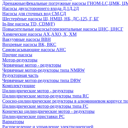
Дренажные/фекальные погружные насосы ГНОМ-LC,ЦМК, 
Насосы двухстороннего входа Д,1Д,2Д
Насосы для сточных вод СМ,СД
Шестерёные насосы Ш, НМШ, НБ, ДС-125, Г, БГ
In-line насосы TD, CDM(F)
Повысительные насосы/горизонтальные насосы ЦНС, ЦНСГ
Химические насосы АХ,АХО, Х, ХМ
Вакуумные насосы ВВН
Вихревые насосы ВК, ВКС
Самовсасывающие насосы АНС
Прочие насосы
Мотор-редукторы
Червячные мотор - редукторы
Червячные мотор-редукторы типа NMRW
Редукторная часть
Червячные мотор-редукторы типа DRW
Комплектующие
Цилиндрические мотор - редукторы
Цилиндрические мотор-редукторы типа RC
Соосно-цилиндрические редукторы в алюминиевом корпусе т
Цилиндрические мотор-редукторы типа FC
Коническо цилиндрические мотор - редукторы
Цилиндрические приставки PC
Вариаторы
Распределение и управление электроэнергией