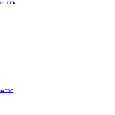
ЦМФ, НПК
ипа TRC