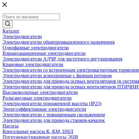
Каталог
Электродвигатели
Электродвигатели общепромышленного назначения
Однофазные электродвигатели
Взрывозащищенные электродвигатели
Электродвигатели АДЧР для частотного регулирования
Крановые электродвигатели
Электродвигатели со встроенным электромагнитным тормозом
Электродвигатели асинхронные с фазным ротором
Электродвигатели для привода осевых вентиляторов (в систем
Электродвигатели для привода осевых вентиляторов ПТИЧН
Высоковольтные электродвигатели
Рольганговые электродвигатели
Электродвигатели пониженной высоты (IP23)
Энергоэффективные электродвигатели
Электродвигатели с повышенным скольжением
Электродвигатели для привода станков-качалок
Насосы
Консольные насосы К, КМ, ЦНЛ
Погружные/скважные насосы ЭЦВ