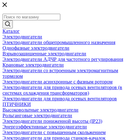
Каталог
Электродвигатели
Электродвигатели общепромышленного назначения
Однофазные электродвигатели
Взрывозащищенные электродвигатели
Электродвигатели АДЧР для частотного регулирования
Крановые электродвигатели
Электродвигатели со встроенным электромагнитным
тормозом
Электродвигатели асинхронные с фазным ротором
Электродвигатели для привода осевых вентиляторов (в
системах охлаждения трансформаторов)
Электродвигатели для привода осевых вентиляторов
ПТИЧНИКИ
Высоковольтные электродвигатели
Рольганговые электродвигатели
Электродвигатели пониженной высоты (IP23)
Энергоэффективные электродвигатели
Электродвигатели с повышенным скольжением
Электродвигатели для привода станков-качалок