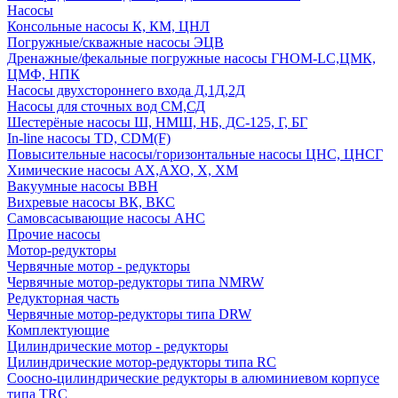
Насосы
Консольные насосы К, КМ, ЦНЛ
Погружные/скважные насосы ЭЦВ
Дренажные/фекальные погружные насосы ГНОМ-LC,ЦМК,
ЦМФ, НПК
Насосы двухстороннего входа Д,1Д,2Д
Насосы для сточных вод СМ,СД
Шестерёные насосы Ш, НМШ, НБ, ДС-125, Г, БГ
In-line насосы TD, CDM(F)
Повысительные насосы/горизонтальные насосы ЦНС, ЦНСГ
Химические насосы АХ,АХО, Х, ХМ
Вакуумные насосы ВВН
Вихревые насосы ВК, ВКС
Самовсасывающие насосы АНС
Прочие насосы
Мотор-редукторы
Червячные мотор - редукторы
Червячные мотор-редукторы типа NMRW
Редукторная часть
Червячные мотор-редукторы типа DRW
Комплектующие
Цилиндрические мотор - редукторы
Цилиндрические мотор-редукторы типа RC
Соосно-цилиндрические редукторы в алюминиевом корпусе
типа TRC