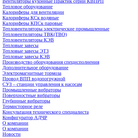
Вентиляторы кухонные Практик серии КВПРП
Тепловое оборудование
Калориферы для вентиляции
Калориферы КСк водяные
Калориферы КПСк паровые
Тепловентиляторы электрические промышленные
Тепловентиляторы ТВК(ТВО)
Тепловентиляторы КЭВ
Тепловые завесы
Тепловые завесы ЭТЗ
Тепловые завесы КЭВ
Производство оборудования специсполнения
Дополнительное оборудование
Электромагнитные тормоза
Провод ВПП водопогружной
СУЗ – станции управления к насосам
Промышленные вибраторы
Поверхностные вибраторы
Глубинные вибраторы
Термисторное реле
Консультация технического специалиста
Конфигуратор АДЧР
О компании
О компании
Новости